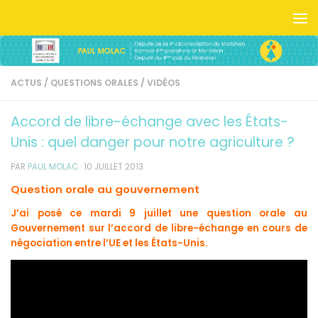
Skip to content
ACTUS
/
QUESTIONS ORALES
/
VIDÉOS
Accord de libre-échange avec les États-
Unis : quel danger pour notre agriculture ?
PAR
PAUL MOLAC
·
10 JUILLET 2013
Question orale au gouvernement
J’ai posé ce mardi 9 juillet une question orale au
Gouvernement sur l’accord de libre-échange en cours de
négociation entre l’UE et les États-Unis.