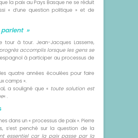
te que la paix au Pays Basque ne se réduit
ssi « d’une question politique » et de
 parlent »
e tour à tour. Jean-Jacques Lasserre,
 progrès accomplis lorsque les gens se
 et espagnol à participer au processus de
 les quatre années écoulées pour faire
ux camps ».
al, a souligné que «
toute solution est
ue
« .
s
mes dans un « processus de paix ». Pierre
es, s’est penché sur la question de la
nt essentiel car la paix passe par la