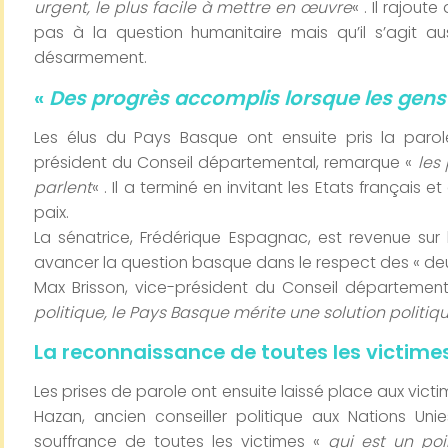
urgent, le plus facile à mettre en œuvre
« . Il rajou
pas à la question humanitaire mais qu’il s’agit au
désarmement.
«
Des progrès accomplis lorsque les gens
Les élus du Pays Basque ont ensuite pris la parol
président du Conseil départemental, remarque «
les
parlent
« . Il a terminé en invitant les Etats français
paix.
La sénatrice, Frédérique Espagnac, est revenue sur
avancer la question basque dans le respect des « de
Max Brisson, vice-président du Conseil département
politique, le Pays Basque mérite une solution politiq
La reconnaissance de toutes les victime
Les prises de parole ont ensuite laissé place aux victi
Hazan, ancien conseiller politique aux Nations Uni
souffrance de toutes les victimes «
qui est un poi