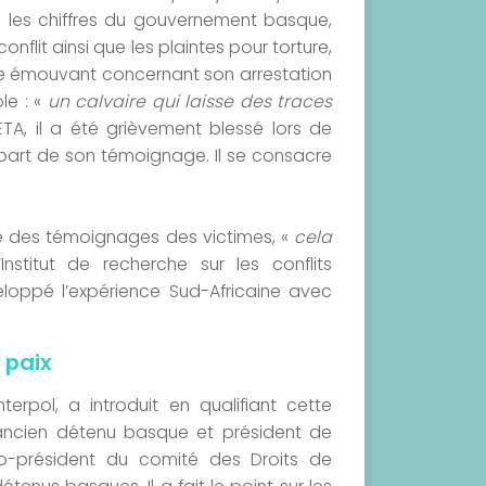
né les chiffres du gouvernement basque,
nflit ainsi que les plaintes pour torture,
age émouvant concernant son arrestation
le : «
un calvaire qui laisse des traces
ETA, il a été grièvement blessé lors de
it part de son témoignage. Il se consacre
ce des témoignages des victimes, «
cela
Institut de recherche sur les conflits
éveloppé l’expérience Sud-Africaine avec
 paix
erpol, a introduit en qualifiant cette
ancien détenu basque et président de
 co-président du comité des Droits de