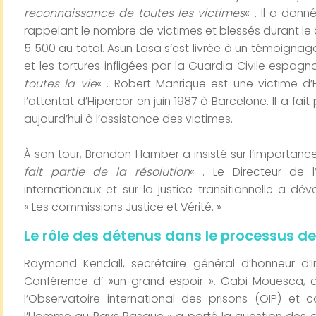
reconnaissance de toutes les victimes
« . Il a don
rappelant le nombre de victimes et blessés durant le co
5 500 au total. Asun Lasa s’est livrée à un témoign
et les tortures infligées par la Guardia Civile espagno
toutes la vie
« . Robert Manrique est une victime d’
l’attentat d’Hipercor en juin 1987 à Barcelone. Il a fa
aujourd’hui à l’assistance des victimes.
À son tour, Brandon Hamber a insisté sur l’importan
fait partie de la résolution
« . Le Directeur de l’
internationaux et sur la justice transitionnelle a d
« Les commissions Justice et Vérité. »
Le rôle des détenus dans le processus de
Raymond Kendall, secrétaire général d’honneur d’Int
Conférence d’ »un grand espoir ». Gabi Mouesca, 
l’Observatoire international des prisons (OIP) et