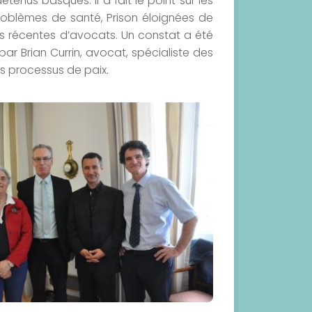
enus basques. Il a fait le point sur les
problèmes de santé, Prison éloignées de
ns récentes d’avocats. Un constat a été
par Brian Currin, avocat, spécialiste des
es processus de paix.