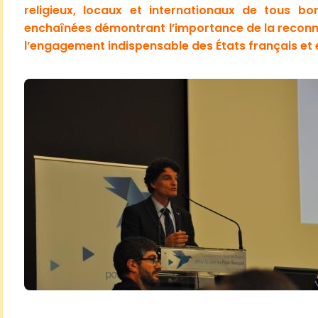
religieux, locaux et internationaux de tous bo
enchaînées démontrant l’importance de la reconna
l’engagement indispensable des États français et