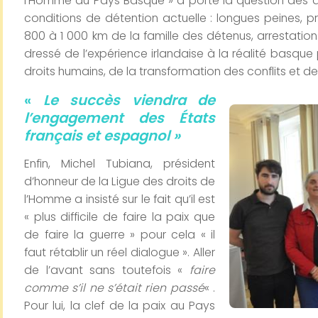
l’Homme au Pays Basque » a porté la question des dét
conditions de détention actuelle : longues peines, 
800 à 1 000 km de la famille des détenus, arrestatio
dressé de l’expérience irlandaise à la réalité basque 
droits humains, de la transformation des conflits et d
«
Le succès viendra de
l’engagement des États
français et espagnol »
Enfin, Michel Tubiana, président
d’honneur de la Ligue des droits de
l’Homme a insisté sur le fait qu’il est
« plus difficile de faire la paix que
de faire la guerre » pour cela « il
faut rétablir un réel dialogue ». Aller
de l’avant sans toutefois «
faire
comme s’il ne s’était rien passé
« .
Pour lui, la clef de la paix au Pays