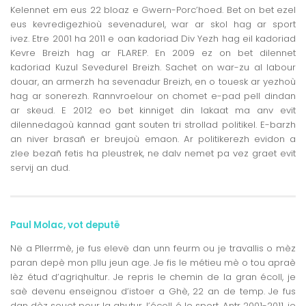
Kelennet em eus 22 bloaz e Gwern-Porc’hoed. Bet on bet ezel
eus kevredigezhioù sevenadurel, war ar skol hag ar sport
ivez. Etre 2001 ha 2011 e oan kadoriad Div Yezh hag eil kadoriad
Kevre Breizh hag ar FLAREP. En 2009 ez on bet dilennet
kadoriad Kuzul Sevedurel Breizh. Sachet on war-zu al labour
douar, an armerzh ha sevenadur Breizh, en o touesk ar yezhoù
hag ar sonerezh. Rannvroelour on chomet e-pad pell dindan
ar skeud. E 2012 eo bet kinniget din lakaat ma anv evit
dilennedagoù kannad gant souten tri strollad politikel. E-barzh
an niver brasañ er breujoù emaon. Ar politikerezh evidon a
zlee bezañ fetis ha pleustrek, ne dalv nemet pa vez graet evit
servij an dud.
Paul Molac
,
vot deputë
Në a Pllerrmè, je fus elevë dan unn feurm ou je travallis o mèz
paran depè mon pllu jeun age. Je fis le métieu mè o tou apraè
lèz étud d’agriqhultur. Je repris le chemin de la gran écoll, je
saè devenu enseignou d’istoer a Ghè, 22 an de temp. Je fus
dan dèz souet pour la qhutur, l’écoll é le sport. Antr 2001-2011, je