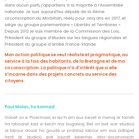
dans aucun parti, j’appartiens à la majorité à l’Assemblée
nationale. Je suis aujourd’hui député de la 4ème
circonscription du Morbihan, réélu pour cinq ans en 2017, et
siège au groupe parlementaire « Libertés et Territoires ».
Depuis 2012 je suis membre de la Commission des Lois,
Président du groupe d’études sur les langues régionales et
Président du groupe d’amitié France-Irlande.
Mon action politique se veut réaliste et pragmatique, au
service à la fois des habitants, de la Bretagne et de ma
circonscription. La politique n’a d’intérêt que si elle
s’incarne dans des projets concrets au service des
citoyens.
Paul Molac, ho kannad
Ganet on e Ploermael, el lec’h em eus bevet e menaj ar familh
ha labouret kalz e-kerzh ma bugaleaj. Bet on bet war studioù
al labour douar ha goude ur prantad labour em eus adtapet
hent ar studioù evit bezañ kelenner istor-douaroniezh.