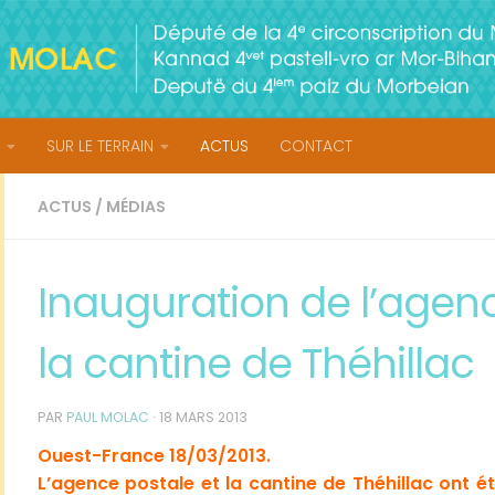
SUR LE TERRAIN
ACTUS
CONTACT
ACTUS
/
MÉDIAS
Inauguration de l’agenc
la cantine de Théhillac
PAR
PAUL MOLAC
·
18 MARS 2013
Ouest-France 18/03/2013.
L’agence postale et la cantine de Théhillac ont 