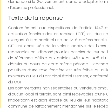
demande si le Gouvernement compte adapter le mo
d’exercice professionnel.
Texte de la réponse
Conformément aux dispositions de l’article 1447 
cotisation foncière des entreprises (CFE) est due 
exerçant à titre habituel une activité professionnelle
CFE est constituée de la valeur locative des biens 
redevables ont disposé pour les besoins de leur acti
de référence définie aux articles 1467 A et 1478 du
détruits au cours de cette même période. Cependant
passibles d’une taxe foncière est très faible ou null
minimum au lieu du principal établissement, conformém
du CGI.
Les commerçants non sédentaires ou vendeurs ambulan
d’aucun local ni terrain, sont ainsi redevables d’un
impositionn est alors établie au lieu de leur habitati
commune de rattachement mentionnée sur le récépiss