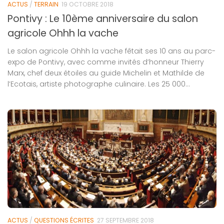
ACTUS
/
TERRAIN
19 OCTOBRE 2018
Pontivy : Le 10ème anniversaire du salon
agricole Ohhh la vache
Le salon agricole Ohhh la vache fêtait ses 10 ans au parc-
expo de Pontivy, avec comme invités d’honneur Thierry
Marx, chef deux étoiles au guide Michelin et Mathilde de
l’Ecotais, artiste photographe culinaire. Les 25 000...
ACTUS
/
QUESTIONS ÉCRITES
27 SEPTEMBRE 2018