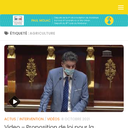
Skip to content
ÉTIQUETÉ :
AGRICULTURE
ACTUS
/
INTERVENTION
/
VIDÉOS
8 OCTOBRE 2021
Video – Proposition de loi pour la