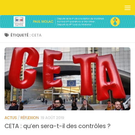
Skip to content
ÉTIQUETÉ :
CETA
ACTUS
/
RÉFLEXION
19 AOÛT 2019
CETA : qu’en sera-t-il des contrôles ?