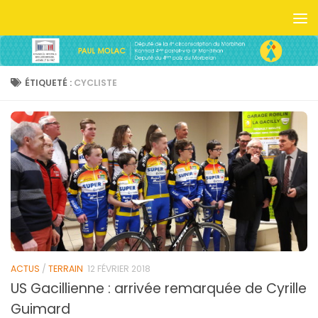
Skip to content
ÉTIQUETÉ :
CYCLISTE
ACTUS
/
TERRAIN
12 FÉVRIER 2018
US Gacillienne : arrivée remarquée de Cyrille
Guimard