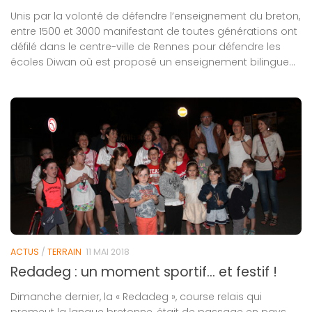
Unis par la volonté de défendre l’enseignement du breton,
entre 1500 et 3000 manifestant de toutes générations ont
défilé dans le centre-ville de Rennes pour défendre les
écoles Diwan où est proposé un enseignement bilingue...
ACTUS
/
TERRAIN
11 MAI 2018
Redadeg : un moment sportif… et festif !
Dimanche dernier, la « Redadeg », course relais qui
promeut la langue bretonne, était de passage en pays