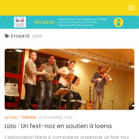
Skip to content
ÉTIQUETÉ :
LIZIO
ACTUS
/
TERRAIN
14 NOVEMBRE 2018
Lizio : Un fest-noz en soutien à Ioena
L’association Nana & compagnie organisait un fest-noz