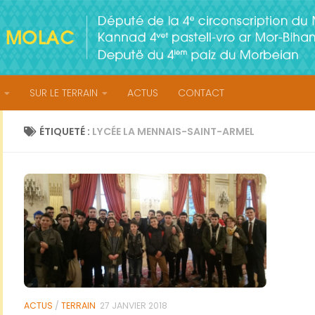
SUR LE TERRAIN
ACTUS
CONTACT
ÉTIQUETÉ :
LYCÉE LA MENNAIS-SAINT-ARMEL
ACTUS
/
TERRAIN
27 JANVIER 2018