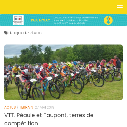
Skip to content
ÉTIQUETÉ :
PÉAULE
ACTUS
/
TERRAIN
27 MAI 2019
VTT. Péaule et Taupont, terres de
compétition