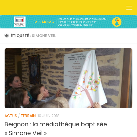
Skip to content
ÉTIQUETÉ :
SIMONE VEIL
ACTUS
/
TERRAIN
10 JUIN 2018
Beignon : la médiathèque baptisée
« Simone Veil »