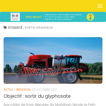
Skip to content
ÉTIQUETÉ :
SORTIE GRADUELLE
ACTUS
/
RÉFLEXION
23 OCTOBRE 2017
Objectif : sortir du glyphosate
Aux côtés de trois députés du Morbihan, Nicole Le Peih,