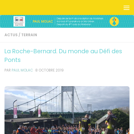
Skip to content
ACTUS
/
TERRAIN
La Roche-Bernard. Du monde au Défi des
Ponts
PAR
PAUL MOLAC
·
8 OCTOBRE 2019