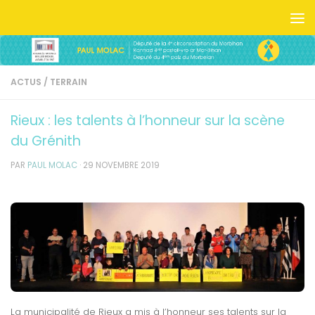
Skip to content
ACTUS
/
TERRAIN
Rieux : les talents à l’honneur sur la scène
du Grénith
PAR
PAUL MOLAC
·
29 NOVEMBRE 2019
La municipalité de Rieux a mis à l’honneur ses talents sur la