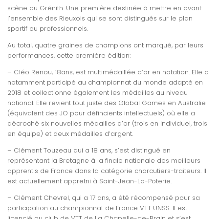
scène du Grénith. Une première destinée à mettre en avant
l’ensemble des Rieuxois qui se sont distingués sur le plan
sportif ou professionnels.
Au total, quatre graines de champions ont marqué, par leurs
performances, cette première édition:
– Cléo Renou, 18ans, est multimédaillée d’or en natation. Elle a
notamment participé au championnat du monde adapté en
2018 et collectionne également les médailles au niveau
na
tional. Elle revient tout juste des Global Games en Australie
(équivalent des JO pour défincients intellectuels) où elle a
décroché six nouvelles médailles d’or (trois en individuel, trois
en équipe) et deux médailles d’argent.
– Clément Touzeau qui a 18 ans, s’est distingué en
représentant la Bretagne à la finale nationale des meilleurs
apprentis de France dans la catégorie charcutiers-traiteurs. Il
est actuellement appretni à Saint-Jean-La-Poterie.
– Clément Chevrel, qui a 17 ans, a été récompensé pour sa
participation au championnat de France VTT UNSS. Il est
licencié au club de VTT de La Chapelle-de-Brain et s’est