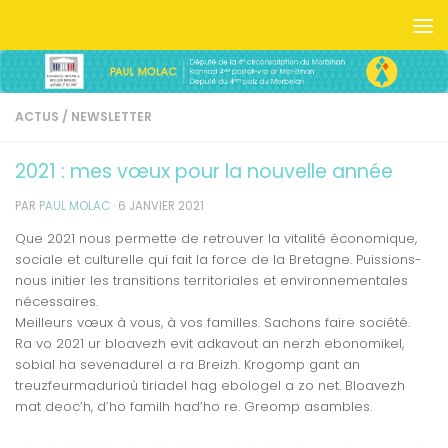
Skip to content
ACTUS
/
NEWSLETTER
2021 : mes vœux pour la nouvelle année
PAR
PAUL MOLAC
·
6 JANVIER 2021
Que 2021 nous permette de retrouver la vitalité économique,
sociale et culturelle qui fait la force de la Bretagne. Puissions-
nous initier les transitions territoriales et environnementales
nécessaires.
Meilleurs vœux à vous, à vos familles. Sachons faire société.
Ra vo 2021 ur bloavezh evit adkavout an nerzh ebonomikel,
sobial ha sevenadurel a ra Breizh. Krogomp gant an
treuzfeurmadurioù tiriadel hag ebologel a zo net. Bloavezh
mat deoc’h, d’ho familh had’ho re. Greomp asambles.