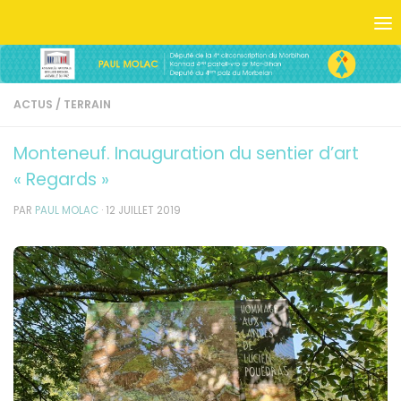
Skip to content
ACTUS
/
TERRAIN
Monteneuf. Inauguration du sentier d’art
« Regards »
PAR
PAUL MOLAC
·
12 JUILLET 2019