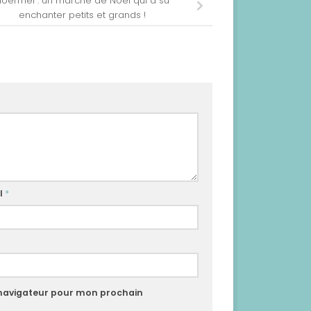
loërmel : un marché de Noël qui a su
enchanter petits et grands !
l
*
 navigateur pour mon prochain