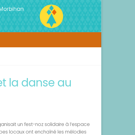
et la danse au
anisait un fest-noz solidaire à l’espace
roupes locaux ont enchaîné les mélodies