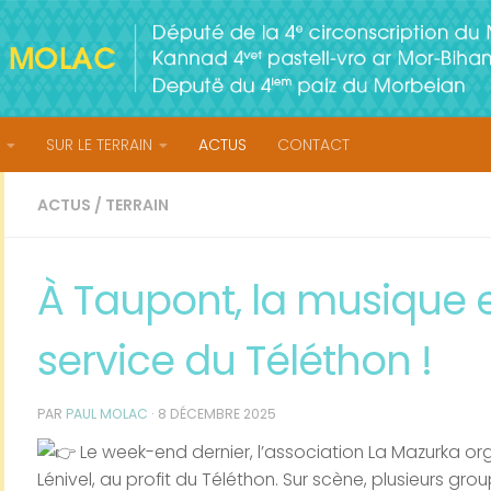
SUR LE TERRAIN
ACTUS
CONTACT
ACTUS
/
TERRAIN
À Taupont, la musique 
service du Téléthon !
PAR
PAUL MOLAC
·
8 DÉCEMBRE 2025
Le week-end dernier, l’association La Mazurka org
Lénivel, au profit du Téléthon. Sur scène, plusieurs g