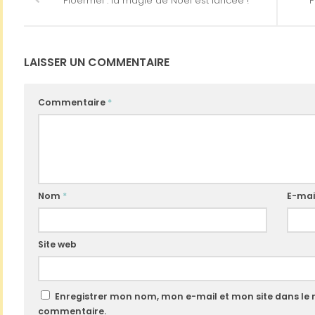
Ploërmel : la magie de Noël est lancée !
P
LAISSER UN COMMENTAIRE
Commentaire
*
Nom
*
E-mai
Site web
Enregistrer mon nom, mon e-mail et mon site dans le
commentaire.