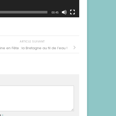
00:45
ARTICLE SUIVANT
aine en Fête : la Bretagne au fil de l’eau !
l
*