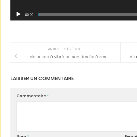
00:00
ARTICLE PRÉCÉDENT
Malansac à vibré au son des fanfares.
Vil
LAISSER UN COMMENTAIRE
Commentaire
*
Nom
*
E-mai