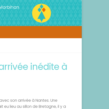
rrivée inédite à
 avec son arrivée à Nantes. Une
u lieu au sillon de Bretagne, il y a