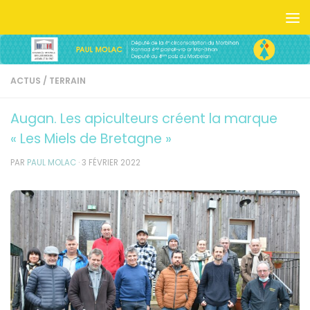
Skip to content
ACTUS
/
TERRAIN
Augan. Les apiculteurs créent la marque
« Les Miels de Bretagne »
PAR
PAUL MOLAC
·
3 FÉVRIER 2022