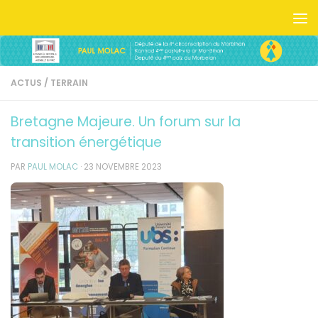
Skip to content
ACTUS
/
TERRAIN
Bretagne Majeure. Un forum sur la
transition énergétique
PAR
PAUL MOLAC
·
23 NOVEMBRE 2023