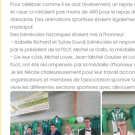
Pour célébrer comme il se doit l’évènement, un repas 
et ceux-ci n’étaient pas moins de 490 pour le repas 
dansante. Des animations sportives étaient égalemen
municipal.
Des bénévoles historiques étaient mis à l’honneur :
– Isabelle Richard et Sylvie Duval, bénévoles et respo
par le président de la FSCF, Michel Le Gallo, la médai
– De leur côté, Michel Loyer, Jean-Michel Gautier et L
foot, ont été récompensés par la médaille d’honneur 
Je les félicite chaleureusement pour leur travail acco
organisateurs et membres de l’association sportive Sa
vivre les différentes sections sportives avec dévouem