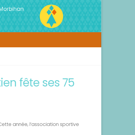
ien fête ses 75
Cette année, l’association sportive