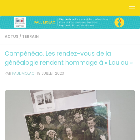
Skip to content
ACTUS
/
TERRAIN
Campénéac. Les rendez-vous de la
généalogie rendent hommage à « Loulou »
PAR
PAUL MOLAC
·
19 JUILLET 2023