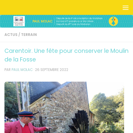
Skip to content
ACTUS
/
TERRAIN
Carentoir. Une fête pour conserver le Moulin
de la Fosse
PAR
PAUL MOLAC
·
26 SEPTEMBRE 2022