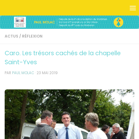
Skip to content
ACTUS
/
RÉFLEXION
Caro. Les trésors cachés de la chapelle
Saint-Yves
PAR
PAUL MOLAC
·
23 MAI 2019