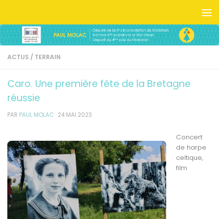
Skip to content
ACTUS
/
TERRAIN
Caro. Une première fête de la Bretagne
réussie
PAR
PAUL MOLAC
·
24 MAI 2023
Concert
de harpe
celtique,
film