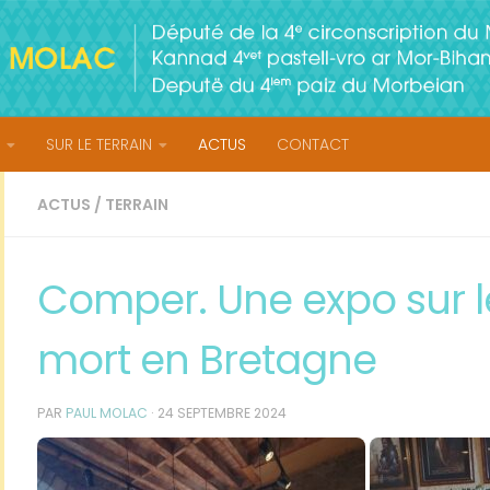
SUR LE TERRAIN
ACTUS
CONTACT
ACTUS
/
TERRAIN
Comper. Une expo sur l
mort en Bretagne
PAR
PAUL MOLAC
·
24 SEPTEMBRE 2024