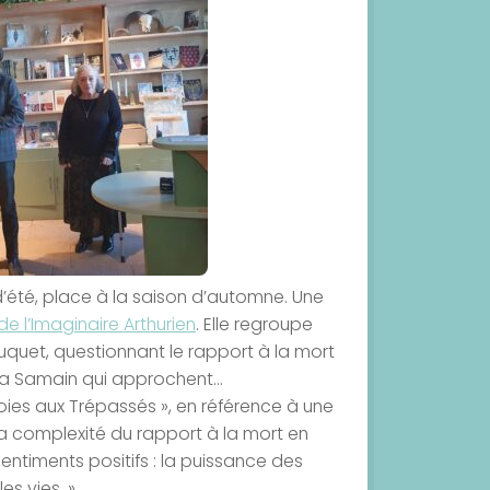
’été, place à la saison d’automne. Une
de l’Imaginaire Arthurien
. Elle regroupe
ouquet, questionnant le rapport à la mort
 la Samain qui approchent…
oies aux Trépassés », en référence à une
la complexité du rapport à la mort en
entiments positifs : la puissance des
es vies. »