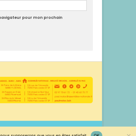
 navigateur pour mon prochain
e, nous supposerons que vous en êtes satisfait.
OK