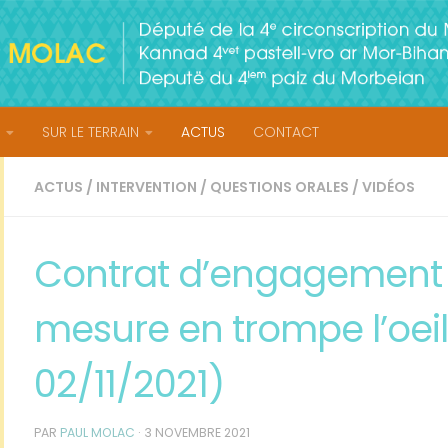
SUR LE TERRAIN
ACTUS
CONTACT
ACTUS
/
INTERVENTION
/
QUESTIONS ORALES
/
VIDÉOS
Contrat d’engagement 
mesure en trompe l’oei
02/11/2021)
PAR
PAUL MOLAC
·
3 NOVEMBRE 2021