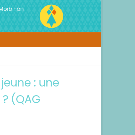
jeune : une
l ? (QAG