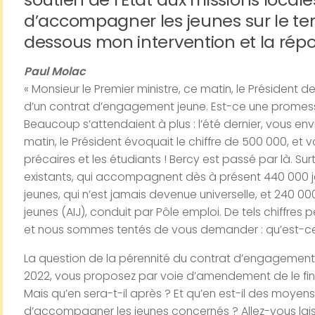
d’accompagner les jeunes sur le terr
dessous mon intervention et la répo
Paul Molac
« Monsieur le Premier ministre, ce matin, le Président 
d’un contrat d’engagement jeune. Est-ce une promess
Beaucoup s’attendaient à plus : l’été dernier, vous envi
matin, le Président évoquait le chiffre de 500 000, et vo
précaires et les étudiants ! Bercy est passé par là. Surt
existants, qui accompagnent dès à présent 440 000 j
jeunes, qui n’est jamais devenue universelle, et 240 
jeunes (AIJ), conduit par Pôle emploi. De tels chiffres
et nous sommes tentés de vous demander : qu’est-ce
La question de la pérennité du contrat d’engagement
2022, vous proposez par voie d’amendement de le fina
Mais qu’en sera-t-il après ? Et qu’en est-il des moyen
d’accompagner les jeunes concernés ? Allez-vous laiss