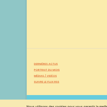
DERNIÈRES ACTUS
PORTRAIT DU MOIS
MÉDIAS /
VIDÉOS
SUIVRE LE FLUX RSS
PaulMolac © Tous droits réservés 2015-2026
Nous utilisons des cookies pour vous garantir la meill