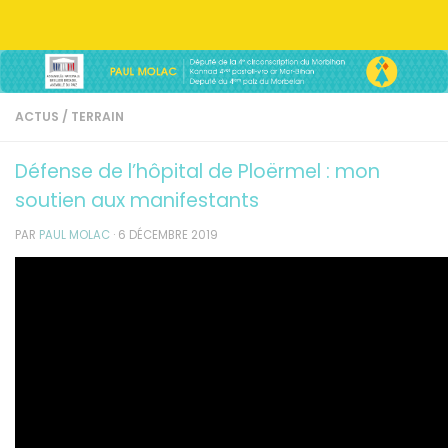
Skip to content
ACTUS
/
TERRAIN
Défense de l’hôpital de Ploërmel : mon
soutien aux manifestants
PAR
PAUL MOLAC
·
6 DÉCEMBRE 2019