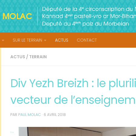
SUR LE TERRAIN
ACTUS
CONTACT
ACTUS
/
TERRAIN
Div Yezh Breizh : le pl
vecteur de l’enseignem
PAR
PAUL MOLAC
·
6 AVRIL 2018