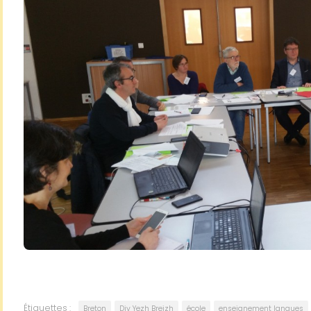
Étiquettes :
Breton
Div Yezh Breizh
école
enseignement langues