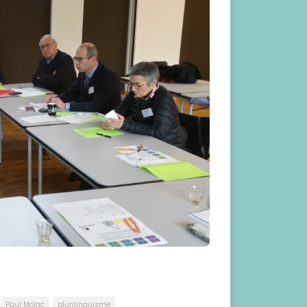
Paul Molac
plurilinguisme