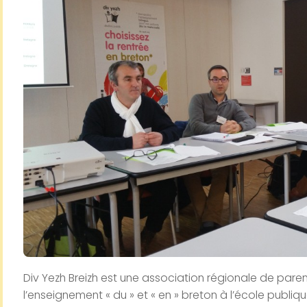
Div Yezh Breizh est une association régionale de parent
l’enseignement « du » et «
en » breton à l’école publiqu