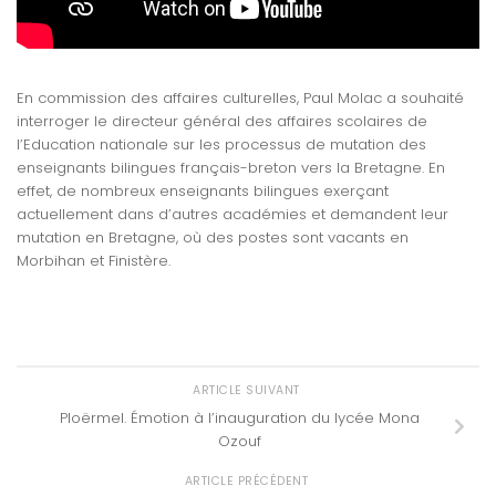
En commission des affaires culturelles, Paul Molac a souhaité
interroger le directeur général des affaires scolaires de
l’Education nationale sur les processus de mutation des
enseignants bilingues français-breton vers la Bretagne. En
effet, de nombreux enseignants bilingues exerçant
actuellement dans d’autres académies et demandent leur
mutation en Bretagne, où des postes sont vacants en
Morbihan et Finistère.
ARTICLE SUIVANT
Ploërmel. Émotion à l’inauguration du lycée Mona
Ozouf
ARTICLE PRÉCÉDENT