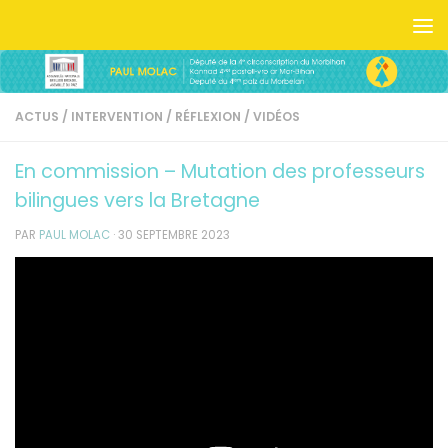
Skip to content
ACTUS
/
INTERVENTION
/
RÉFLEXION
/
VIDÉOS
En commission – Mutation des professeurs
bilingues vers la Bretagne
PAR
PAUL MOLAC
·
30 SEPTEMBRE 2023