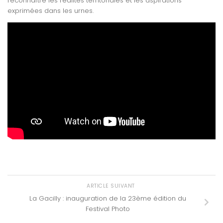
reconnaître les réalités territoriales et les aspirations
exprimées dans les urnes.
ARTICLE SUIVANT
La Gacilly : inauguration de la 23ème édition du
Festival Photo