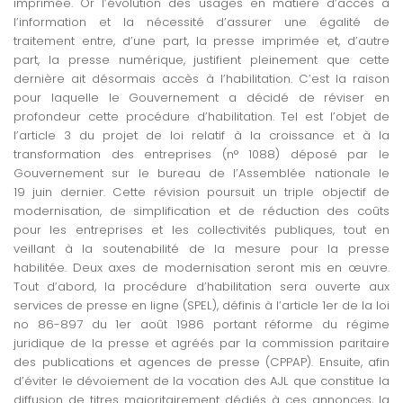
imprimée. Or l’évolution des usages en matière d’accès à
l’information et la nécessité d’assurer une égalité de
traitement entre, d’une part, la presse imprimée et, d’autre
part, la presse numérique, justifient pleinement que cette
dernière ait désormais accès à l’habilitation. C’est la raison
pour laquelle le Gouvernement a décidé de réviser en
profondeur cette procédure d’habilitation. Tel est l’objet de
l’article 3 du projet de loi relatif à la croissance et à la
transformation des entreprises (n° 1088) déposé par le
Gouvernement sur le bureau de l’Assemblée nationale le
19 juin dernier. Cette révision poursuit un triple objectif de
modernisation, de simplification et de réduction des coûts
pour les entreprises et les collectivités publiques, tout en
veillant à la soutenabilité de la mesure pour la presse
habilitée. Deux axes de modernisation seront mis en œuvre.
Tout d’abord, la procédure d’habilitation sera ouverte aux
services de presse en ligne (SPEL), définis à l’article 1er de la loi
no 86-897 du 1er août 1986 portant réforme du régime
juridique de la presse et agréés par la commission paritaire
des publications et agences de presse (CPPAP). Ensuite, afin
d’éviter le dévoiement de la vocation des AJL que constitue la
diffusion de titres majoritairement dédiés à ces annonces, la