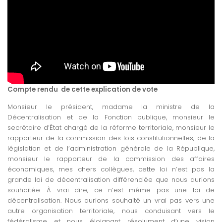
Compte rendu de cette explication de vote
Monsieur le président, madame la ministre de la
Décentralisation et de la Fonction publique, monsieur le
secrétaire d’État chargé de la réforme territoriale, monsieur le
rapporteur de la commission des lois constitutionnelles, de la
législation et de l’administration générale de la République,
monsieur le rapporteur de la commission des affaires
économiques, mes chers collègues, cette loi n’est pas la
grande loi de décentralisation différenciée que nous aurions
souhaitée. À vrai dire, ce n’est même pas une loi de
décentralisation. Nous aurions souhaité un vrai pas vers une
autre organisation territoriale, nous conduisant vers le
fédéralisme et nous éloignant résolument d’une vision