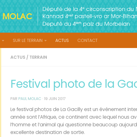
SUR LE TERRAIN
ACTUS
CONTACT
ACTUS
/
TERRAIN
Festival photo de la Gac
PAR
PAUL MOLAC
·
19 JUIN 2017
Le festival photos de La Gacilly est un événement int
année sont l’Afrique, ce continent avec lequel nous avo
l’homme et l’animal qui questionne beaucoup aujourd’hu
excellente destination de sortie.