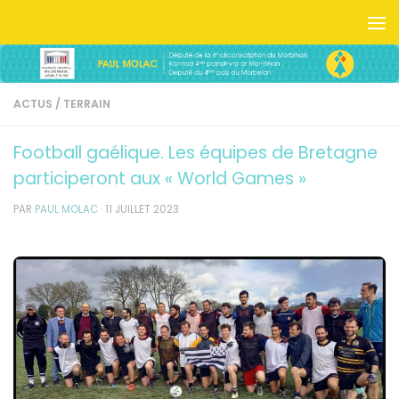
Skip to content
ACTUS
/
TERRAIN
Football gaélique. Les équipes de Bretagne
participeront aux « World Games »
PAR
PAUL MOLAC
·
11 JUILLET 2023