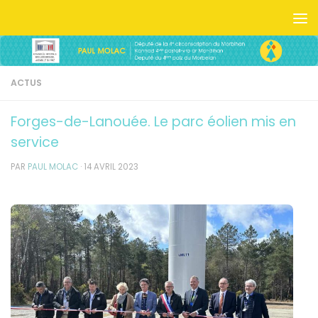
Skip to content
ACTUS
Forges-de-Lanouée. Le parc éolien mis en
service
PAR
PAUL MOLAC
·
14 AVRIL 2023