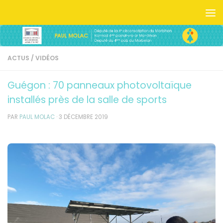
Skip to content
ACTUS
/
VIDÉOS
Guégon : 70 panneaux photovoltaïque
installés près de la salle de sports
PAR
PAUL MOLAC
·
3 DÉCEMBRE 2019