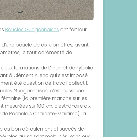
les
Boucles Guégonnaises
ont fait leur
s d’une boucle de dix kilomètres, avant
 kilomètres, le tout agrémenté de
s deux formations de Dinan et de Fybolia
enant à Clément Alleno qui s’est imposé
iment été question de travail collectif.
oucles Guégonnaises, c’est aussi une
féminine (la première manche sur les
t mesurées sur 100 km, c’est-à-dire dix
tade Rochelais Charente-Maritime) l’a
ipé au bon déroulement et succès de
voles qui se sont mobilisés. Sans eux,