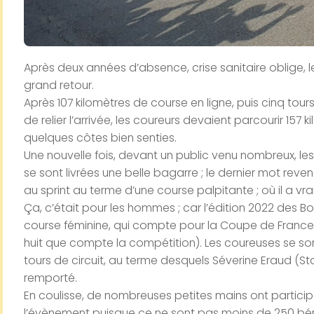
Après deux années d’absence, crise sanitaire oblige, 
grand retour.
Après 107 kilomètres de course en ligne, puis cinq tour
de relier l’arrivée, les coureurs devaient parcourir 157
quelques côtes bien senties.
Une nouvelle fois, devant un public venu nombreux, le
se sont livrées une belle bagarre ; le dernier mot rev
au sprint au terme d’une course palpitante ; où il a vra
Ça, c’était pour les hommes ; car l’édition 2022 des B
course féminine, qui compte pour la Coupe de France 
huit que compte la compétition). Les coureuses se son
tours de circuit, au terme desquels Séverine Eraud (S
remporté.
En coulisse, de nombreuses petites mains ont partic
l’évènement puisque ce ne sont pas moins de 250 béné