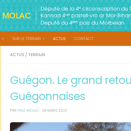
SUR LE TERRAIN
ACTUS
CONTACT
ACTUS
/
TERRAIN
Guégon. Le grand retou
Guégonnaises
PAR
PAUL MOLAC
·
28 MARS 2022