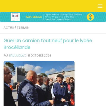
Skip to content
ACTUS
/
TERRAIN
Guer.Un camion tout neuf pour le lycée
Brocéliande
PAR
PAUL MOLAC
·
11 OCTOBRE 2024