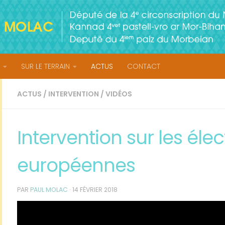
SUR LE TERRAIN
ACTUS
CONTACT
ACTUS
/
INTERVENTION
/
VIDÉOS
Intervention sur les élec
européennes
PAR
PAUL MOLAC
·
14 FÉVRIER 2018