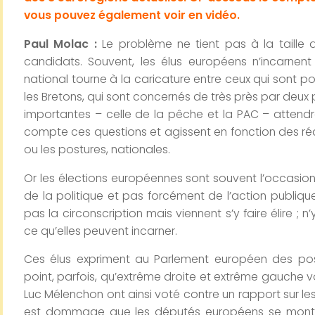
vous pouvez également voir en vidéo.
Paul Molac :
Le problème ne tient pas à la taille 
candidats. Souvent, les élus européens n’incarnent 
national tourne à la caricature entre ceux qui sont pou
les Bretons, qui sont concernés de très près par deux
importantes – celle de la pêche et la PAC – attendr
compte ces questions et agissent en fonction des réali
ou les postures, nationales.
Or les élections européennes sont souvent l’occasion d
de la politique et pas forcément de l’action publiqu
pas la circonscription mais viennent s’y faire élire ; 
ce qu’elles peuvent incarner.
Ces élus expriment au Parlement européen des posi
point, parfois, qu’extrême droite et extrême gauche 
Luc Mélenchon ont ainsi voté contre un rapport sur l
est dommage que les députés européens se montre