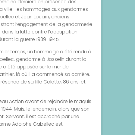
 semaine dernière en présence des
 la ville : les hommages aux gendarmes
ellec et Jean Louarn, anciens
llustrant l’engagement de la gendarmerie
dans la lutte contre l’occupation
urant la guerre 1939-1945.
mier temps, un hommage a été rendu à
ellec, gendarme à Josselin durant la
e a été apposée sur le mur de
tinier, là où il a commencé sa carrière.
ésence de sa fille Colette, 86 ans, et
éseau Action avant de rejoindre le maquis
 1944. Mais, le lendemain, alors que son
int-Servant, il est accroché par une
darme Adolphe Gabellec est