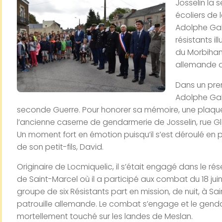
Josselin la
écoliers de
Adolphe Gab
résistants i
du Morbihan 
allemande d
Dans un pre
Adolphe Gab
seconde Guerre. Pour honorer sa mémoire, une plaqu
l’ancienne caserne de gendarmerie de Josselin, rue Gla
Un moment fort en émotion puisqu’il s’est déroulé en pr
de son petit-fils, David.
Originaire de Locmiquelic, il s’était engagé dans le r
de Saint-Marcel où il a participé aux combat du 18 juin
groupe de six Résistants part en mission, de nuit, à Sa
patrouille allemande. Le combat s’engage et le gen
mortellement touché sur les landes de Meslan.