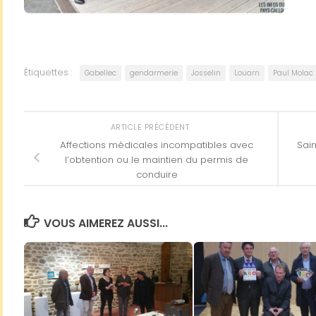
Étiquettes :
Gabellec
gendarmerie
Josselin
Louarn
Paul Molac
ARTICLE PRÉCÉDENT
Affections médicales incompatibles avec
Sain
l’obtention ou le maintien du permis de
conduire
VOUS AIMEREZ AUSSI...