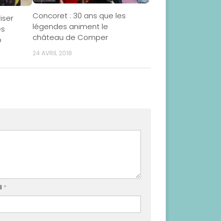
Concoret : 30 ans que les
iser
légendes animent le
es
château de Comper
p
24 AVRIL 2018
l
*