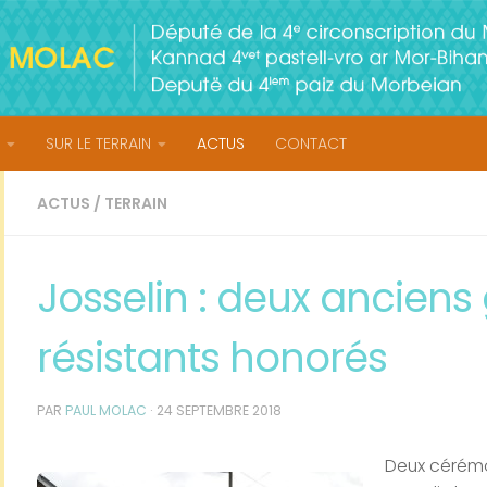
SUR LE TERRAIN
ACTUS
CONTACT
ACTUS
/
TERRAIN
Josselin : deux ancien
résistants honorés
PAR
PAUL MOLAC
·
24 SEPTEMBRE 2018
Deux cérémo