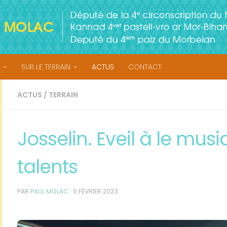
SUR LE TERRAIN
ACTUS
CONTACT
ACTUS
/
TERRAIN
Josselin. Eveil à le mus
talents
PAR
PAUL MOLAC
·
5 FÉVRIER 2023