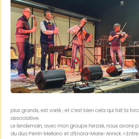
plus grands, est varié ; et c’est bien cela qui fait la 
associative.
Le lendemain, avec mon groupe Ferzaè, nous avons par
du duo Perrin-Mellano et d’Enora-Marie-Annick. « Ent