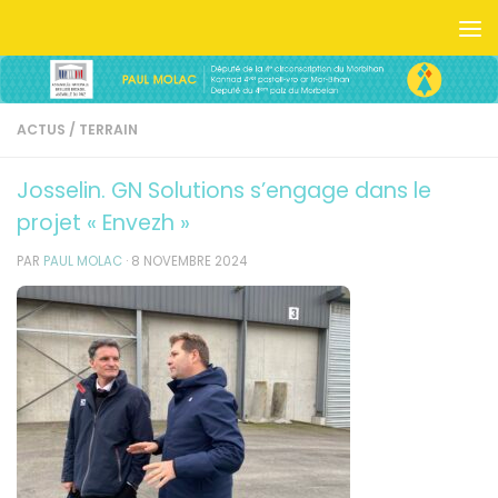
Skip to content
ACTUS
/
TERRAIN
Josselin. GN Solutions s’engage dans le
projet « Envezh »
PAR
PAUL MOLAC
·
8 NOVEMBRE 2024