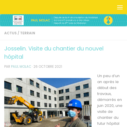
Skip to content
ACTUS
/
TERRAIN
Josselin. Visite du chantier du nouvel
hôpital
PAR
PAUL MOLAC
·
26 OCTOBRE 2021
Un peu d’un
an après le
début des
travaux,
démarrés en
juin 2020, une
visite de
chantier du
futur hôpital