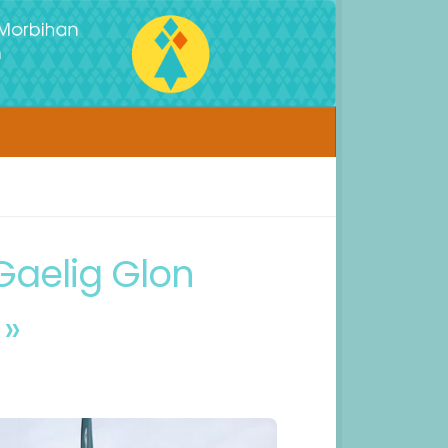
Gaelig Glon
 »