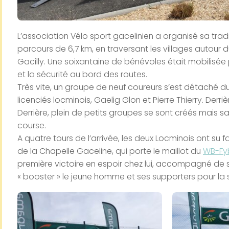
L’association Vélo sport gacelinien a organisé sa tradi
parcours de 6,7 km, en traversant les villages autour
Gacilly. Une soixantaine de bénévoles était mobilisée p
et la sécurité au bord des routes.
Très vite, un groupe de neuf coureurs s’est détaché d
licenciés locminois, Gaelig Glon et Pierre Thierry. Derriè
Derrière, plein de petits groupes se sont créés mais sa
course.
A quatre tours de l’arrivée, les deux Locminois ont su fa
de la Chapelle Gaceline, qui porte le maillot du
WB-Fy
première victoire en espoir chez lui, accompagné de so
« booster » le jeune homme et ses supporters pour la s