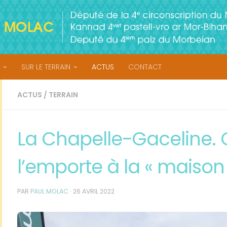
SUR LE TERRAIN
ACTUS
CONTACT
ACTUS
/
TERRAIN
La Chapelle-Gaceline. 
l’emporte à la « maison
PAR
PAUL MOLAC
·
26 AVRIL 2022