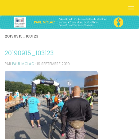
Skip to content
20190915_103123
20190915_103123
PAR
PAUL MOLAC
·
19 SEPTEMBRE 2019