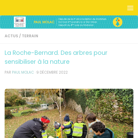
Skip to content
ACTUS
/
TERRAIN
La Roche-Bernard. Des arbres pour
sensibiliser à la nature
PAR
PAUL MOLAC
·
9 DÉCEMBRE 2022