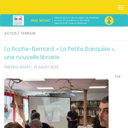
Skip to content
ACTUS
/
TERRAIN
La Roche-Bernard. « La Petite Banquise »,
une nouvelle librairie
PAR
PAUL MOLAC
·
13 JUILLET 2022
J’ai